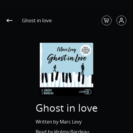
" />
" />
" />
Ghost in love
Ghost in love
Written by Marc Levy
Read by Jérémy Bardeau